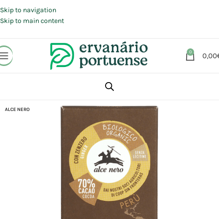
Portes grátis em compras a partir de 30 €, para envio expresso em
Portugal Continental.
Skip to navigation
Skip to main content
0
0,00
Início
Loja
Alimentação
Chocolates | Rebuçados | Pastilhas elásticas
ALCE NERO