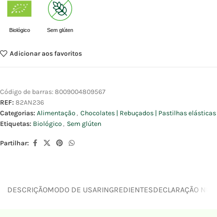
Biológico
Sem glúten
Adicionar aos favoritos
Código de barras:
8009004809567
REF:
82AN236
Categorias:
Alimentação
,
Chocolates | Rebuçados | Pastilhas elásticas
Etiquetas:
Biológico
,
Sem glúten
Partilhar:
DESCRIÇÃO
MODO DE USAR
INGREDIENTES
DECLARAÇÃO NUTR