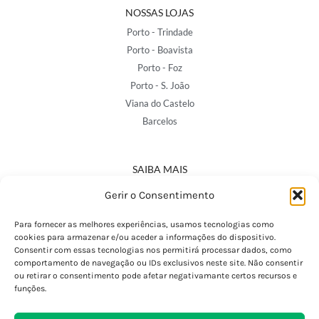
NOSSAS LOJAS
Porto - Trindade
Porto - Boavista
Porto - Foz
Porto - S. João
Viana do Castelo
Barcelos
SAIBA MAIS
Política de Privacidade
Gerir o Consentimento
Declaração de Acessibilidade
Termos e Condições
Para fornecer as melhores experiências, usamos tecnologias como
cookies para armazenar e/ou aceder a informações do dispositivo.
Perguntas Frequentes
Consentir com essas tecnologias nos permitirá processar dados, como
Custos de Envio
comportamento de navegação ou IDs exclusivos neste site. Não consentir
ou retirar o consentimento pode afetar negativamante certos recursos e
Encomendas Internacionais
funções.
Seguir Encomenda
Devoluções e Trocas