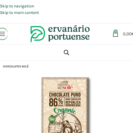
Portes grátis em compras a partir de 30 €, para envio expresso em
Portugal Continental.
Skip to navigation
Skip to main content
0
0,00
Início
Loja
Alimentação
Chocolates | Rebuçados | Pastilhas elásticas
CHOCOLATES SOLÉ