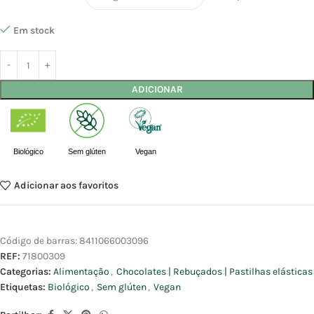
Em stock
ADICIONAR
Biológico
Sem glúten
Vegan
Adicionar aos favoritos
Código de barras:
8411066003096
REF:
71800309
Categorias:
Alimentação
,
Chocolates | Rebuçados | Pastilhas elásticas
Etiquetas:
Biológico
,
Sem glúten
,
Vegan