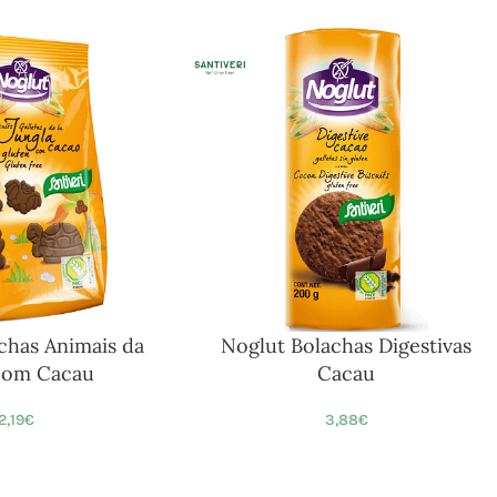
chas Animais da
Noglut Bolachas Digestivas
com Cacau
Cacau
2,19
€
3,88
€