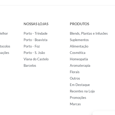
NOSSAS LOJAS
PRODUTOS
elhor
Porto - Trindade
Blends, Plantas e Infusões
Porto - Boavista
Suplementos
tocolos
Porto - Foz
Alimentação
mações
Porto - S. João
Cosmética
Viana do Castelo
Homeopatia
Barcelos
Aromaterapia
Florais
Outros
Em Destaque
Recentes na Loja
Promoções
Marcas