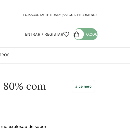
LOJAS
CONTACTE-NOS
FAQS
SEGUIR ENCOMENDA
ENTRAR / REGISTAR
0,00
€
TROS
 80% com Pepitas
o 80% com
alce nero
ma explosão de sabor