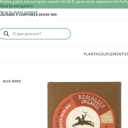
Portes grátis em compras a partir de 30 €, para envio expresso em Port
Skip to navigation
Skip to main content
UALIDADE E CONFIANÇA DESDE 1910
PLANTAS
SUPLEMENTO
Início
Loja
Alim
ALCE NERO