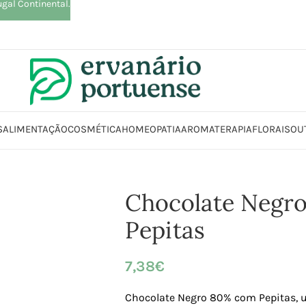
ugal Continental.
S
ALIMENTAÇÃO
COSMÉTICA
HOMEOPATIA
AROMATERAPIA
FLORAIS
OU
entação
Chocolates | Rebuçados | Pastilhas elásticas
Chocolate Negro
Chocolate Negr
Pepitas
7,38
€
Chocolate Negro 80% com Pepitas,
u