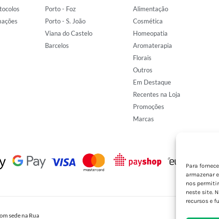
tocolos
Porto - Foz
Alimentação
mações
Porto - S. João
Cosmética
Viana do Castelo
Homeopatia
Barcelos
Aromaterapia
Florais
Outros
Em Destaque
Recentes na Loja
Promoções
Marcas
Para fornec
armazenar e
nos permiti
neste site. 
recursos e f
om sede na Rua