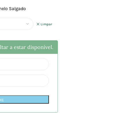
melo Salgado
Limpar
tar a estar disponível.
ME