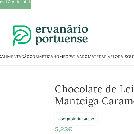
ugal Continental.
S
ALIMENTAÇÃO
COSMÉTICA
HOMEOPATIA
AROMATERAPIA
FLORAIS
OU
o
Chocolates | Rebuçados | Pastilhas elásticas
Chocolate de Leite e Ma
Chocolate de Lei
Manteiga Carame
Comptoir du Cacao
5,23
€