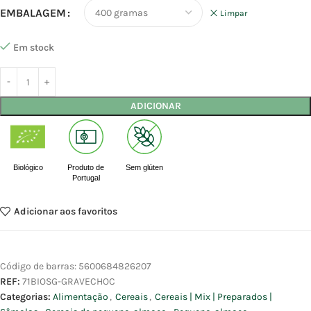
EMBALAGEM
Limpar
Em stock
ADICIONAR
Biológico
Produto de
Sem glúten
Portugal
Adicionar aos favoritos
Código de barras:
5600684826207
REF:
71BIOSG-GRAVECHOC
Categorias:
Alimentação
,
Cereais
,
Cereais | Mix | Preparados |