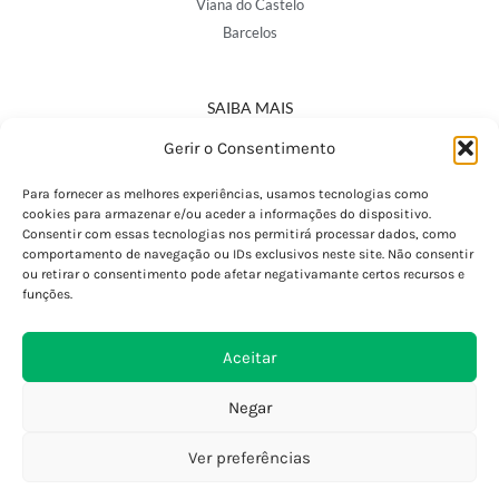
Viana do Castelo
Barcelos
SAIBA MAIS
Política de Privacidade
Gerir o Consentimento
Declaração de Acessibilidade
Termos e Condições
Para fornecer as melhores experiências, usamos tecnologias como
cookies para armazenar e/ou aceder a informações do dispositivo.
Perguntas Frequentes
Consentir com essas tecnologias nos permitirá processar dados, como
Custos de Envio
comportamento de navegação ou IDs exclusivos neste site. Não consentir
ou retirar o consentimento pode afetar negativamante certos recursos e
Encomendas Internacionais
funções.
Seguir Encomenda
Devoluções e Trocas
Aceitar
Negar
Ver preferências
0