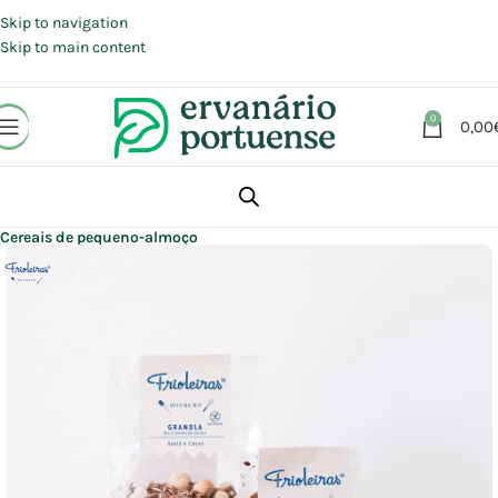
Portes grátis em compras a partir de 30 €, para envio expresso em
Portugal Continental.
Skip to navigation
Skip to main content
0
0,00
Início
Loja
Alimentação
Pequeno-almoço
Cereais de pequeno-almoço