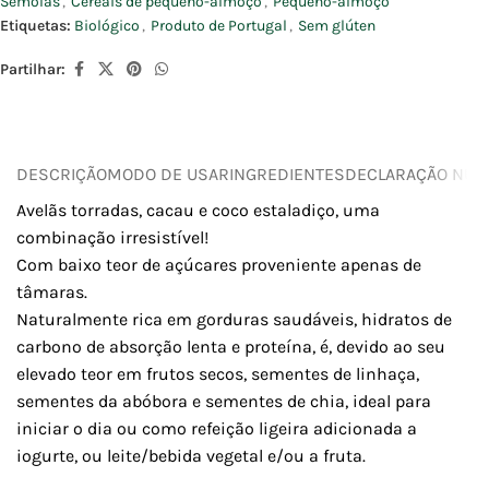
Sêmolas
,
Cereais de pequeno-almoço
,
Pequeno-almoço
Etiquetas:
Biológico
,
Produto de Portugal
,
Sem glúten
Partilhar:
DESCRIÇÃO
MODO DE USAR
INGREDIENTES
DECLARAÇÃO NUTR
Avelãs torradas, cacau e coco estaladiço, uma
combinação irresistível!
Com baixo teor de açúcares proveniente apenas de
tâmaras.
Naturalmente rica em gorduras saudáveis, hidratos de
carbono de absorção lenta e proteína, é, devido ao seu
elevado teor em frutos secos, sementes de linhaça,
sementes da abóbora e sementes de chia, ideal para
iniciar o dia ou como refeição ligeira adicionada a
iogurte, ou leite/bebida vegetal e/ou a fruta.