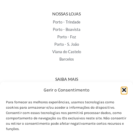
NOSSAS LOJAS
Porto - Trindade
Porto - Boavista
Porto - Foz
Porto - S. João
Viana do Castelo
Barcelos
SAIBA MAIS
Política de Privacidade
Gerir o Consentimento
Declaração de Acessibilidade
Termos e Condições
Para fornecer as melhores experiências, usamos tecnologias como
cookies para armazenar e/ou aceder a informações do dispositivo.
Perguntas Frequentes
Consentir com essas tecnologias nos permitirá processar dados, como
Custos de Envio
comportamento de navegação ou IDs exclusivos neste site. Não consentir
ou retirar o consentimento pode afetar negativamante certos recursos e
Encomendas Internacionais
funções.
Seguir Encomenda