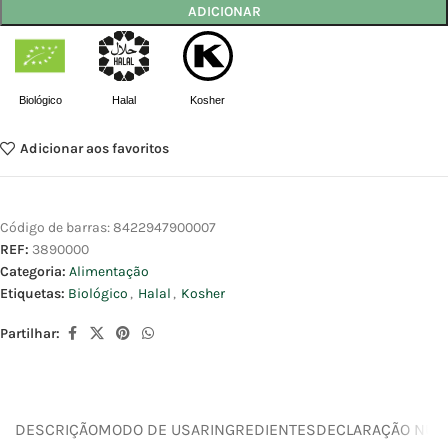
ADICIONAR
Biológico
Halal
Kosher
Adicionar aos favoritos
Código de barras:
8422947900007
REF:
3890000
Categoria:
Alimentação
Etiquetas:
Biológico
,
Halal
,
Kosher
Partilhar:
DESCRIÇÃO
MODO DE USAR
INGREDIENTES
DECLARAÇÃO NUTR