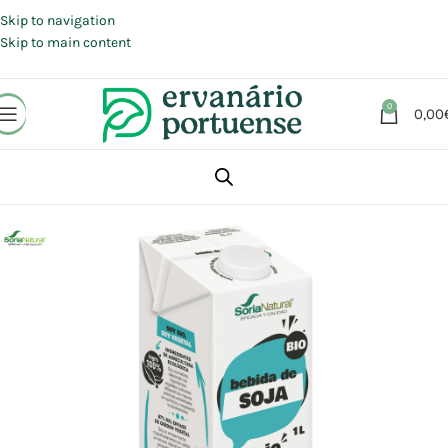
Portes grátis em compras a partir de 30 €, para envio expresso em
Portugal Continental.
Skip to navigation
Skip to main content
0
0,00
Início
Loja
Alimentação