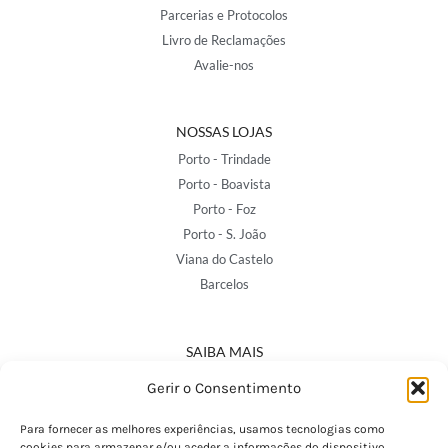
Parcerias e Protocolos
Livro de Reclamações
Avalie-nos
NOSSAS LOJAS
Porto - Trindade
Porto - Boavista
Porto - Foz
Porto - S. João
Viana do Castelo
Barcelos
SAIBA MAIS
Política de Privacidade
Gerir o Consentimento
Declaração de Acessibilidade
Termos e Condições
Para fornecer as melhores experiências, usamos tecnologias como
cookies para armazenar e/ou aceder a informações do dispositivo.