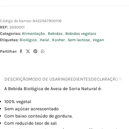
Código de barras:
8422947900106
REF:
3890001
Categorias:
Alimentação
,
Bebidas
,
Bebidas vegetais
Etiquetas:
Biológico
,
Halal
,
Kosher
,
Sem lactose
,
Vegan
Partilhar:
DESCRIÇÃO
MODO DE USAR
INGREDIENTES
DECLARAÇÃO NUTR
A Bebida Biológica de Aveia de Soria Natural é:
100% vegetal
Sem açúcar acrescentado
Com baixo conteúdo de gordura.
Com reduzido teor de sal.