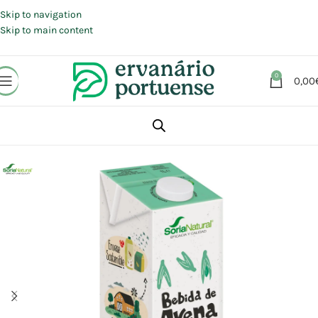
Portes grátis em compras a partir de 30 €, para envio expresso em
Portugal Continental.
Skip to navigation
Skip to main content
0
0,00
Início
Loja
Alimentação
Bebidas
Bebidas vegetais