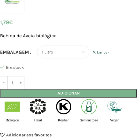
1,79
€
Bebida de Aveia biológica.
EMBALAGEM
Limpar
Em stock
ADICIONAR
Biológico
Halal
Kosher
Sem lactose
Vegan
Adicionar aos favoritos