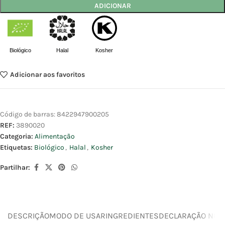
ADICIONAR
Biológico
Halal
Kosher
Adicionar aos favoritos
Código de barras:
8422947900205
REF:
3890020
Categoria:
Alimentação
Etiquetas:
Biológico
,
Halal
,
Kosher
Partilhar:
DESCRIÇÃO
MODO DE USAR
INGREDIENTES
DECLARAÇÃO NUTR