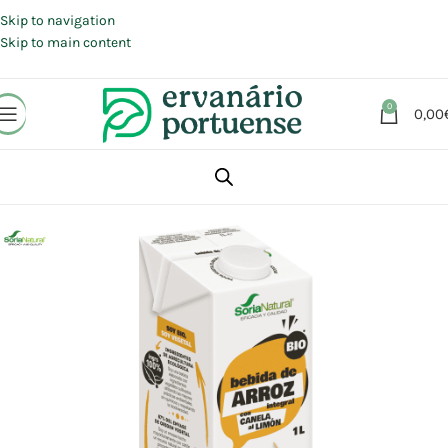
Portes grátis em compras a partir de 30 €, para envio expresso em
Portugal Continental.
Skip to navigation
Skip to main content
0
0,00
Início
Loja
Alimentação