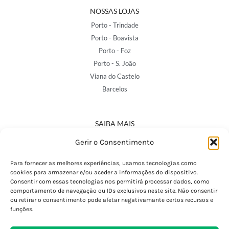
NOSSAS LOJAS
Porto - Trindade
Porto - Boavista
Porto - Foz
Porto - S. João
Viana do Castelo
Barcelos
SAIBA MAIS
Política de Privacidade
Gerir o Consentimento
Declaração de Acessibilidade
Termos e Condições
Para fornecer as melhores experiências, usamos tecnologias como
cookies para armazenar e/ou aceder a informações do dispositivo.
Perguntas Frequentes
Consentir com essas tecnologias nos permitirá processar dados, como
Custos de Envio
comportamento de navegação ou IDs exclusivos neste site. Não consentir
ou retirar o consentimento pode afetar negativamante certos recursos e
Encomendas Internacionais
funções.
Seguir Encomenda
Devoluções e Trocas