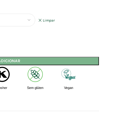
Limpar
ADICIONAR
osher
Sem glúten
Vegan