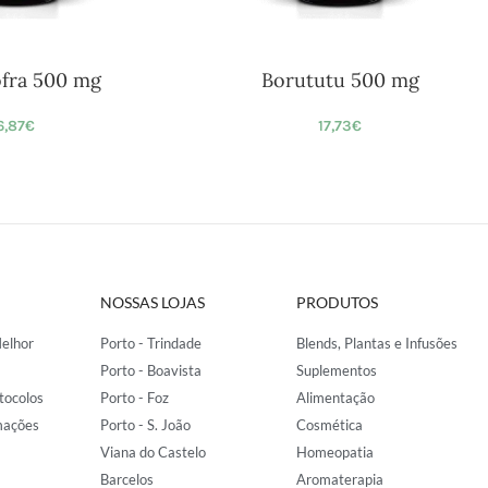
ofra 500 mg
Borututu 500 mg
6,87
€
17,73
€
NOSSAS LOJAS
PRODUTOS
elhor
Porto - Trindade
Blends, Plantas e Infusões
Porto - Boavista
Suplementos
tocolos
Porto - Foz
Alimentação
mações
Porto - S. João
Cosmética
Viana do Castelo
Homeopatia
Barcelos
Aromaterapia