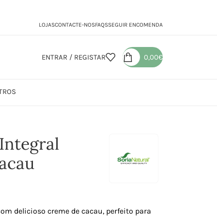
LOJAS
CONTACTE-NOS
FAQS
SEGUIR ENCOMENDA
ENTRAR / REGISTAR
0,00
€
TROS
 de Cacau
Integral
acau
com delicioso creme de cacau, perfeito para