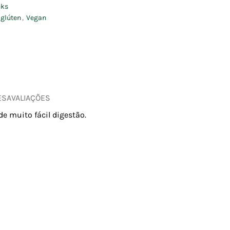
cks
glúten
,
Vegan
ES
AVALIAÇÕES
e muito fácil digestão.