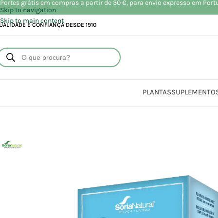
Portes grátis em compras a partir de 30 €, para envio expresso em Port
Skip to navigation
Skip to main content
UALIDADE E CONFIANÇA DESDE 1910
PLANTAS
SUPLEMENTO
Início
Lo