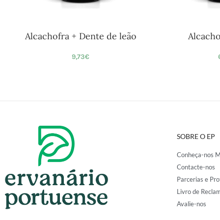
Alcachofra + Dente de leão
Alcach
9,73
€
SOBRE O EP
Conheça-nos M
Contacte-nos
Parcerias e Pro
Livro de Recla
Avalie-nos