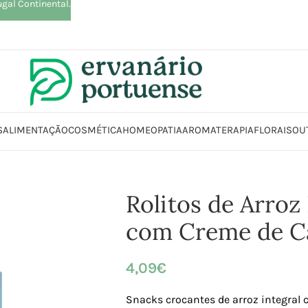
ugal Continental.
S
ALIMENTAÇÃO
COSMÉTICA
HOMEOPATIA
AROMATERAPIA
FLORAIS
OU
ja
Alimentação
Snacks
Bolachas
Rolitos de Arroz Integral com Creme
Rolitos de Arroz 
com Creme de C
4,09
€
Snacks crocantes de arroz integral 