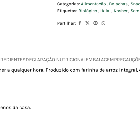
Categorias:
Alimentação
,
Bolachas
,
Sna
Etiquetas:
Biológico
,
Halal
,
Kosher
,
Sem 
Partilhar:
GREDIENTES
DECLARAÇÃO NUTRICIONAL
EMBALAGEM
PRECAUÇÕ
r a qualquer hora. Produzido com farinha de arroz integral, d
uenos da casa.