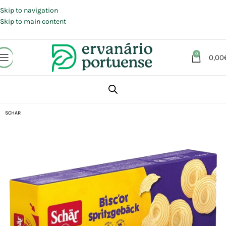
Portes grátis em compras a partir de 30 €, para envio expresso em
Portugal Continental.
Skip to navigation
Skip to main content
0
0,00
Início
Loja
Alimentação
Snacks
Bolachas
SCHAR