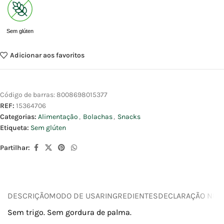
Sem glúten
Adicionar aos favoritos
Código de barras:
8008698015377
REF:
15364706
Categorias:
Alimentação
,
Bolachas
,
Snacks
Etiqueta:
Sem glúten
Partilhar:
DESCRIÇÃO
MODO DE USAR
INGREDIENTES
DECLARAÇÃO NUTR
Sem trigo. Sem gordura de palma.