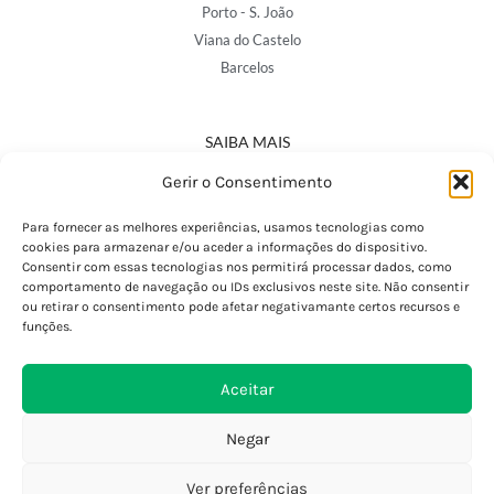
Porto - S. João
Viana do Castelo
Barcelos
SAIBA MAIS
Política de Privacidade
Gerir o Consentimento
Declaração de Acessibilidade
Termos e Condições
Para fornecer as melhores experiências, usamos tecnologias como
cookies para armazenar e/ou aceder a informações do dispositivo.
Perguntas Frequentes
Consentir com essas tecnologias nos permitirá processar dados, como
Custos de Envio
comportamento de navegação ou IDs exclusivos neste site. Não consentir
ou retirar o consentimento pode afetar negativamante certos recursos e
Encomendas Internacionais
funções.
Seguir Encomenda
Devoluções e Trocas
Aceitar
Negar
Ver preferências