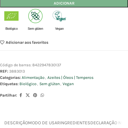
ADICIONAR
Biológico
Sem glúten
Vegan
Adicionar aos favoritos
Código de barras:
8422947830137
REF:
3883013
Categorias:
Alimentação
,
Azeites | Óleos | Temperos
Etiquetas:
Biológico
,
Sem glúten
,
Vegan
Partilhar:
DESCRIÇÃO
MODO DE USAR
INGREDIENTES
DECLARAÇÃO NUTR