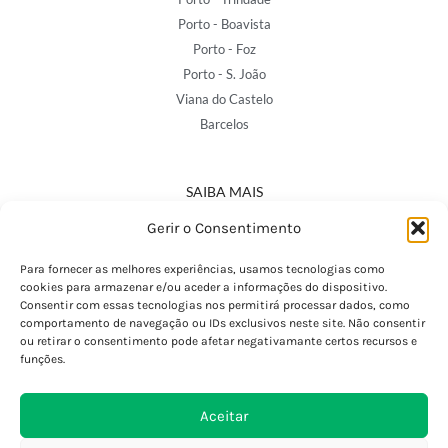
Porto - Boavista
Porto - Foz
Porto - S. João
Viana do Castelo
Barcelos
SAIBA MAIS
Política de Privacidade
Gerir o Consentimento
Declaração de Acessibilidade
Termos e Condições
Para fornecer as melhores experiências, usamos tecnologias como
cookies para armazenar e/ou aceder a informações do dispositivo.
Perguntas Frequentes
Consentir com essas tecnologias nos permitirá processar dados, como
Custos de Envio
comportamento de navegação ou IDs exclusivos neste site. Não consentir
ou retirar o consentimento pode afetar negativamante certos recursos e
Encomendas Internacionais
funções.
Seguir Encomenda
Devoluções e Trocas
Aceitar