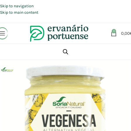
Portes grátis em compras a partir de 30 €, para envio expresso em
Portugal Continental.
Skip to navigation
Skip to main content
0
0,00
Início
Loja
Alimentação
Azeites | Óleos | Temperos