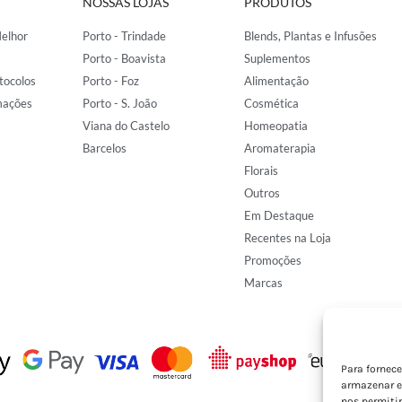
NOSSAS LOJAS
PRODUTOS
elhor
Porto - Trindade
Blends, Plantas e Infusões
Porto - Boavista
Suplementos
tocolos
Porto - Foz
Alimentação
mações
Porto - S. João
Cosmética
Viana do Castelo
Homeopatia
Barcelos
Aromaterapia
Florais
Outros
Em Destaque
Recentes na Loja
Promoções
Marcas
Para fornec
armazenar e
nos permiti