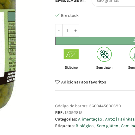
EMBALAGEM
Em stock
Biológico
Sem glúten
Sem 
Adicionar aos favoritos
Código de barras:
5600445606680
REF:
15392815
Categorias:
Alimentação
,
Arroz | Farinha
Etiquetas:
Biológico
,
Sem glúten
,
Sem la