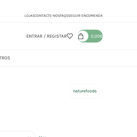
LOJAS
CONTACTE-NOS
FAQS
SEGUIR ENCOMENDA
ENTRAR / REGISTAR
0,00
€
TROS
as
Ervilhas Cozidas
naturefoods