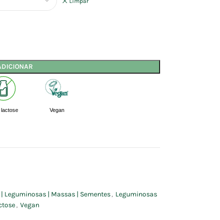
Limpar
ADICIONAR
lactose
Vegan
s | Leguminosas | Massas | Sementes
,
Leguminosas
ctose
,
Vegan