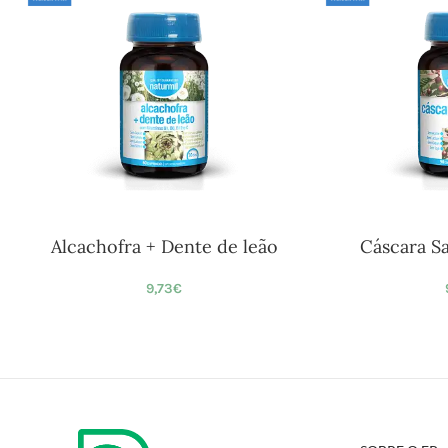
Alcachofra + Dente de leão
Cáscara S
9,73
€