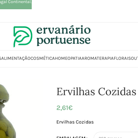
ugal Continental.
S
ALIMENTAÇÃO
COSMÉTICA
HOMEOPATIA
AROMATERAPIA
FLORAIS
OU
tação
Arroz | Farinhas | Leguminosas | Massas | Sementes
Leguminos
Ervilhas Cozidas
2,61
€
Ervilhas Cozidas