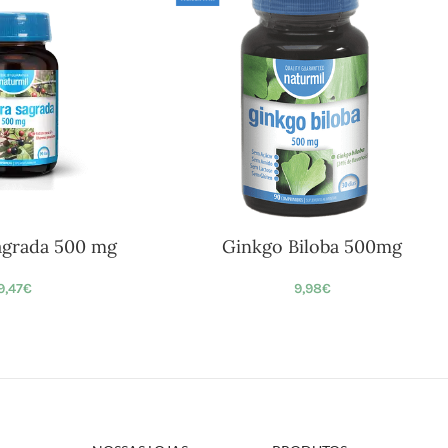
agrada 500 mg
Ginkgo Biloba 500mg
9,47
€
9,98
€