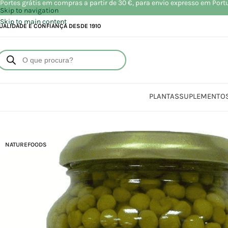
Portes grátis em compras a partir de 30 €, para envio expresso em Port
Skip to navigation
Skip to main content
UALIDADE E CONFIANÇA DESDE 1910
PLANTAS
SUPLEMENTO
Início
Loja
Alimen
NATUREFOODS