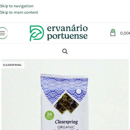
Portes grátis em compras a partir de 30 €, para envio expresso em
Portugal Continental.
Skip to navigation
Skip to main content
0
0,00
Início
Loja
Alimentação
Algas
CLEARSPRING