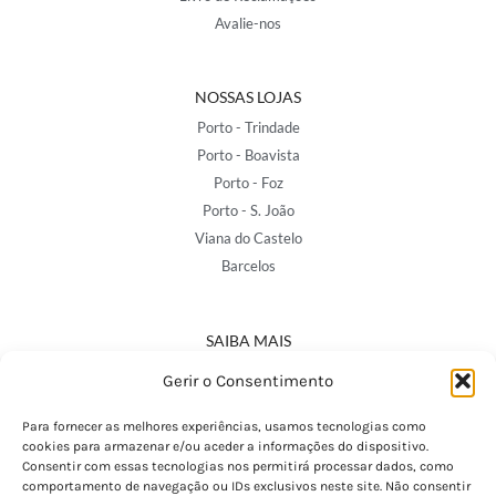
Avalie-nos
NOSSAS LOJAS
Porto - Trindade
Porto - Boavista
Porto - Foz
Porto - S. João
Viana do Castelo
Barcelos
SAIBA MAIS
Política de Privacidade
Gerir o Consentimento
Declaração de Acessibilidade
Termos e Condições
Para fornecer as melhores experiências, usamos tecnologias como
cookies para armazenar e/ou aceder a informações do dispositivo.
Perguntas Frequentes
Consentir com essas tecnologias nos permitirá processar dados, como
Custos de Envio
comportamento de navegação ou IDs exclusivos neste site. Não consentir