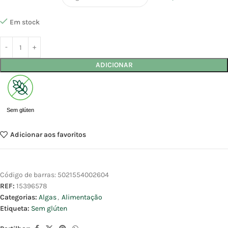
Em stock
ADICIONAR
Sem glúten
Adicionar aos favoritos
Código de barras:
5021554002604
REF:
15396578
Categorias:
Algas
,
Alimentação
Etiqueta:
Sem glúten