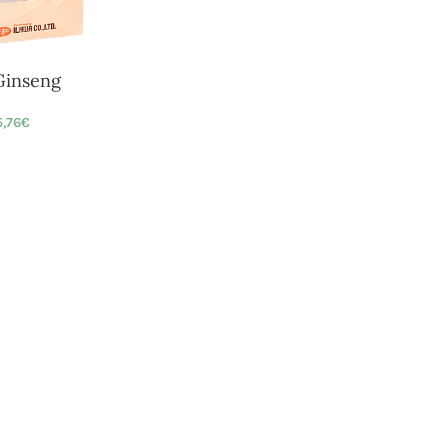
Ginseng
,76
€