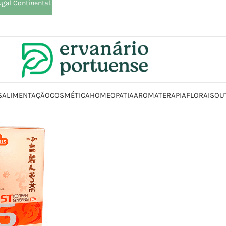
ugal Continental.
S
ALIMENTAÇÃO
COSMÉTICA
HOMEOPATIA
AROMATERAPIA
FLORAIS
OU