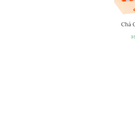
Chá 
35