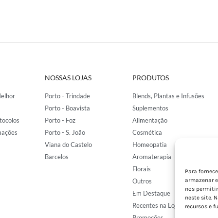
NOSSAS LOJAS
PRODUTOS
elhor
Porto - Trindade
Blends, Plantas e Infusões
Porto - Boavista
Suplementos
tocolos
Porto - Foz
Alimentação
mações
Porto - S. João
Cosmética
Viana do Castelo
Homeopatia
Barcelos
Aromaterapia
Florais
Para fornec
armazenar e
Outros
nos permiti
Em Destaque
neste site. 
Recentes na Loja
recursos e f
Promoções