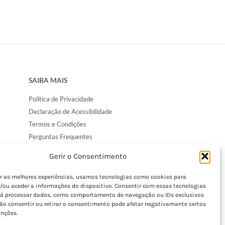
SAIBA MAIS
Política de Privacidade
Declaração de Acessibilidade
Termos e Condições
Perguntas Frequentes
Custos de Envio
Gerir o Consentimento
Encomendas Internacionais
Seguir Encomenda
er as melhores experiências, usamos tecnologias como cookies para
/ou aceder a informações do dispositivo. Consentir com essas tecnologias
Devoluções e Trocas
rá processar dados, como comportamento de navegação ou IDs exclusivos
Não consentir ou retirar o consentimento pode afetar negativamante certos
unções.