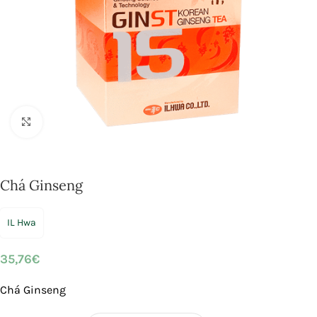
Click to enlarge
Chá Ginseng
IL Hwa
35,76
€
Chá Ginseng