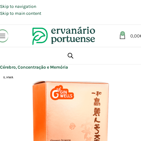
Portes grátis em compras a partir de 30 €, para envio expresso em
Portugal Continental.
Skip to navigation
Skip to main content
0
0,00
Início
Loja
Suplementos alimentares
Cérebro, Concentração e Memória
IL HWA