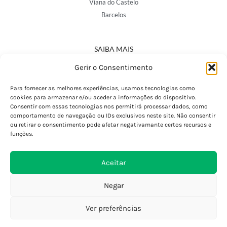
Viana do Castelo
Barcelos
SAIBA MAIS
Política de Privacidade
Gerir o Consentimento
Declaração de Acessibilidade
Termos e Condições
Para fornecer as melhores experiências, usamos tecnologias como
cookies para armazenar e/ou aceder a informações do dispositivo.
Perguntas Frequentes
Consentir com essas tecnologias nos permitirá processar dados, como
Custos de Envio
comportamento de navegação ou IDs exclusivos neste site. Não consentir
ou retirar o consentimento pode afetar negativamante certos recursos e
Encomendas Internacionais
funções.
Seguir Encomenda
Devoluções e Trocas
Aceitar
Negar
Ver preferências
0