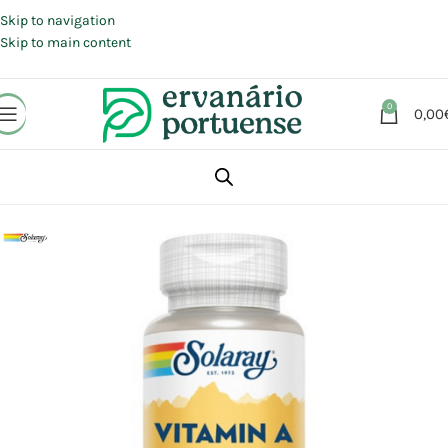
Portes grátis em compras a partir de 30 €, para envio expresso em
Portugal Continental.
Skip to navigation
Skip to main content
0
0,00
Início
Loja
Suplementos alimentares
Vitaminas