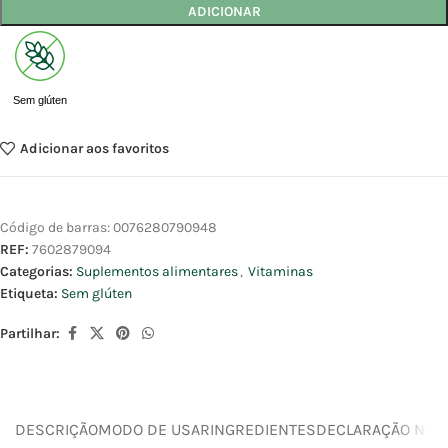
ADICIONAR
Sem glúten
Adicionar aos favoritos
Código de barras:
0076280790948
REF:
7602879094
Categorias:
Suplementos alimentares
,
Vitaminas
Etiqueta:
Sem glúten
Partilhar:
DESCRIÇÃO
MODO DE USAR
INGREDIENTES
DECLARAÇÃO NUTR