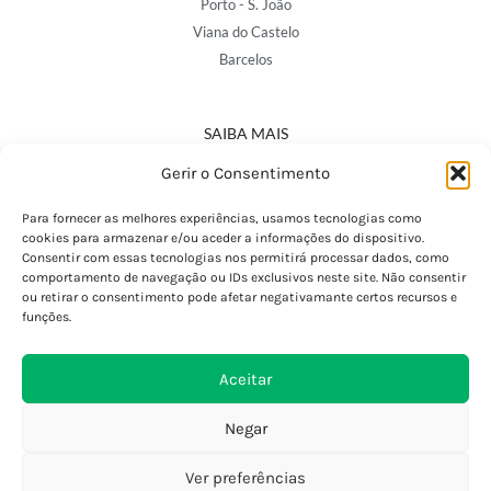
Porto - S. João
Viana do Castelo
Barcelos
SAIBA MAIS
Política de Privacidade
Gerir o Consentimento
Declaração de Acessibilidade
Termos e Condições
Para fornecer as melhores experiências, usamos tecnologias como
cookies para armazenar e/ou aceder a informações do dispositivo.
Perguntas Frequentes
Consentir com essas tecnologias nos permitirá processar dados, como
Custos de Envio
comportamento de navegação ou IDs exclusivos neste site. Não consentir
ou retirar o consentimento pode afetar negativamante certos recursos e
Encomendas Internacionais
funções.
Seguir Encomenda
Devoluções e Trocas
Aceitar
Negar
Ver preferências