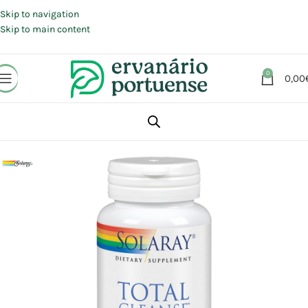
Portes grátis em compras a partir de 30 €, para envio expresso em
Portugal Continental.
Skip to navigation
Skip to main content
0
0,00
Início
Loja
Suplementos alimentares
Vitaminas