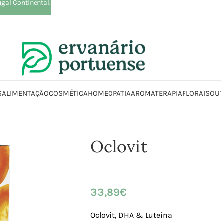
ugal Continental.
S
ALIMENTAÇÃO
COSMÉTICA
HOMEOPATIA
AROMATERAPIA
FLORAIS
OU
Início
Loja
Suplementos alimentares
Visão
Oclovit
Oclovit
33,89
€
Oclovit, DHA & Luteína