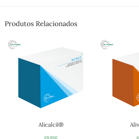
Produtos Relacionados
Alicalcil®
Ali
29,95
€
4