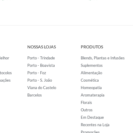
NOSSAS LOJAS
PRODUTOS
elhor
Porto - Trindade
Blends, Plantas e Infusões
Porto - Boavista
Suplementos
tocolos
Porto - Foz
Alimentação
mações
Porto - S. João
Cosmética
Viana do Castelo
Homeopatia
Barcelos
Aromaterapia
Florais
Outros
Em Destaque
Recentes na Loja
Promoções