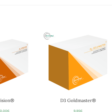
vision®
D3 Goldmaster®
0,00
€
9,95
€