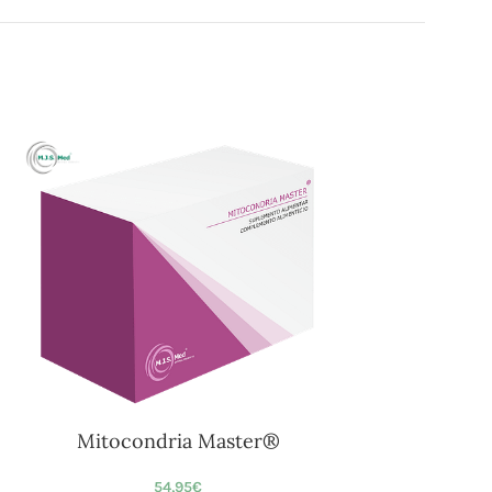
Mitocondria Master®
54,95
€