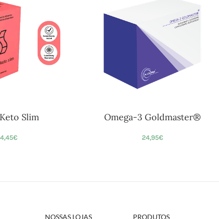
Keto Slim
Omega-3 Goldmaster®
4,45
€
24,95
€
NOSSAS LOJAS
PRODUTOS