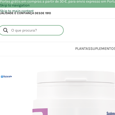
Portes grátis em compras a partir de 30 €, para envio expresso em Port
Skip to navigation
Skip to main content
UALIDADE E CONFIANÇA DESDE 1910
PLANTAS
SUPLEMENTO