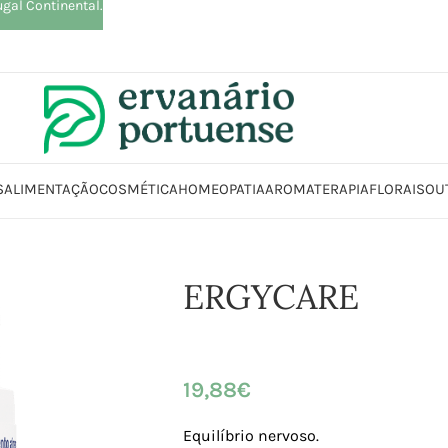
ugal Continental.
S
ALIMENTAÇÃO
COSMÉTICA
HOMEOPATIA
AROMATERAPIA
FLORAIS
OU
Início
Loja
Suplementos alimentares
Sistema Nervoso
ERGYCARE
ERGYCARE
19,88
€
Equilíbrio nervoso.