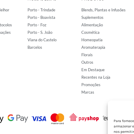
elhor
Porto - Trindade
Blends, Plantas e Infusões
Porto - Boavista
Suplementos
tocolos
Porto - Foz
Alimentação
mações
Porto - S. João
Cosmética
Viana do Castelo
Homeopatia
Barcelos
Aromaterapia
Florais
Outros
Em Destaque
Recentes na Loja
Promoções
Marcas
Para fornec
armazenar e
nos permiti