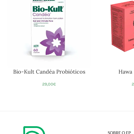
Bio-Kult Candéa Probióticos
Hawa 
29,00
€
2
SOBRE O EP