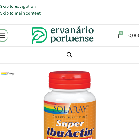
Portes grátis em compras a partir de 30 €, para envio expresso em
Portugal Continental.
Skip to navigation
Skip to main content
0
0,00
Início
Loja
Suplementos alimentares