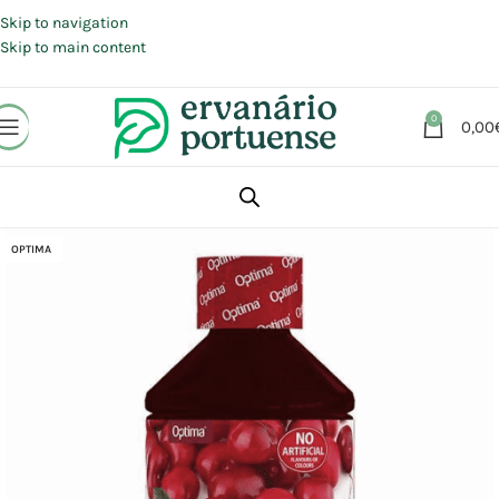
Portes grátis em compras a partir de 30 €, para envio expresso em
Portugal Continental.
Skip to navigation
Skip to main content
0
0,00
Início
Loja
Suplementos alimentares
OPTIMA