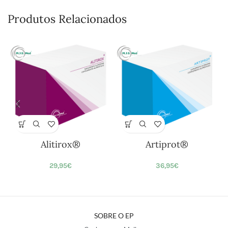
Produtos Relacionados
Alitirox®
Artiprot®
29,95
€
36,95
€
SOBRE O EP