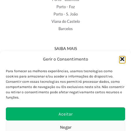
Porto - Foz
Porto - S. João
Viana do Castelo
Barcelos
SAIBA MAIS
Política de Privacidade
Gerir o Consentimento
Declaração de Acessibilidade
Termos e Condições
Para fornecer as melhores experiências, usamos tecnologias como
cookies para armazenar e/ou aceder a informações do dispositivo.
Perguntas Frequentes
Consentir com essas tecnologias nos permitirá processar dados, como
Custos de Envio
comportamento de navegação ou IDs exclusivos neste site. Não consentir
ou retirar o consentimento pode afetar negativamante certos recursos e
Encomendas Internacionais
funções.
Seguir Encomenda
Devoluções e Trocas
Aceitar
Negar