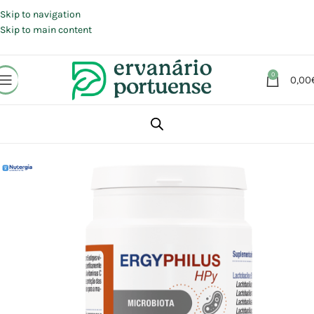
Portes grátis em compras a partir de 30 €, para envio expresso em
Portugal Continental.
Skip to navigation
Skip to main content
0
0,00
Início
Loja
Suplementos alimentares
Sistema Nervoso