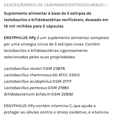
DESCRIÇÃO
MODO DE USAR
INGREDIENTES
DECLARAÇÃO NUTR
Suplemento alimentar à base de 5 estirpes de
lactobacilos e bifidobactérias revifícáveis, doseado em
16 mil milhões para 2 cápsulas
ERGYPHILUS HPy
é um suplemento alimentar composto
por uma sinergia única de 5 estirpes vivas. Contém
lactobacilos e bifidobactérias rigorosamente
selecionadas pelas suas propriedades:
Lactobacillus reuteri
DSM 23878
Lactobacillus rhamnosus
GG ATCC 53103
Lactobacillus acidophilus
DSM 21717
Lactobacillus pentosus
DSM 21980
Bifidobacterium bifidum
DSM 22892
ERGYPHILUS HPy contém vitamina C, que ajuda a
proteger as células contra o stress oxidativo, e vitamina