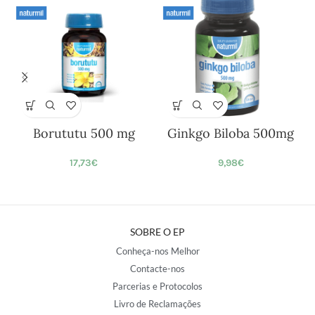
Borututu 500 mg
Ginkgo Biloba 500mg
17,73
€
9,98
€
SOBRE O EP
Conheça-nos Melhor
Contacte-nos
Parcerias e Protocolos
Livro de Reclamações