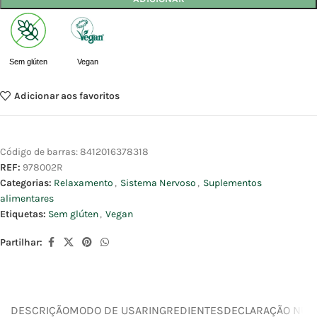
Sem glúten
Vegan
Adicionar aos favoritos
Código de barras:
8412016378318
REF:
978002R
Categorias:
Relaxamento
,
Sistema Nervoso
,
Suplementos
alimentares
Etiquetas:
Sem glúten
,
Vegan
Partilhar:
DESCRIÇÃO
MODO DE USAR
INGREDIENTES
DECLARAÇÃO NUTR