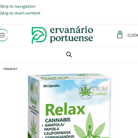
Portes grátis em compras a partir de 30 €, para envio expresso em
Portugal Continental.
Skip to navigation
Skip to main content
0
0,00
Início
Loja
Suplementos alimentares
Sistema Nervoso
Relaxamento
YNSADIET