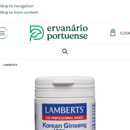
Portes grátis em compras a partir de 30 €, para envio expresso em
Portugal Continental.
Skip to navigation
Skip to main content
0
0,00
Início
Loja
Suplementos alimentares
Sistema Nervoso
Relaxamento
LAMBERTS