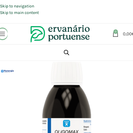
Portes grátis em compras a partir de 30 €, para envio expresso em
Portugal Continental.
Skip to navigation
Skip to main content
0
0,00
Início
Loja
Suplementos alimentares
Sistema imunitário