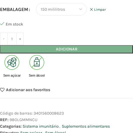
EMBALAGEM
Limpar
Em stock
ADICIONAR
Sem açúcar
Sem álcool
Adicionar aos favoritos
Código de barras:
3401560008623
REF:
98OLGMMNCU
Categorias:
Sistema imunitário
,
Suplementos alimentares
Etiquetas:
Sem açúcar
,
Sem álcool