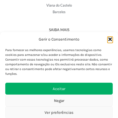
Viana do Castelo
Barcelos
SAIBA MAIS
Política de Privacidade
Gerir o Consentimento
Declaração de Acessibilidade
Termos e Condições
Para fornecer as melhores experiências, usamos tecnologias como
cookies para armazenar e/ou aceder a informações do dispositivo.
Perguntas Frequentes
Consentir com essas tecnologias nos permitirá processar dados, como
Custos de Envio
comportamento de navegação ou IDs exclusivos neste site. Não consentir
ou retirar o consentimento pode afetar negativamante certos recursos e
Encomendas Internacionais
funções.
Seguir Encomenda
Devoluções e Trocas
Aceitar
Negar
Ver preferências