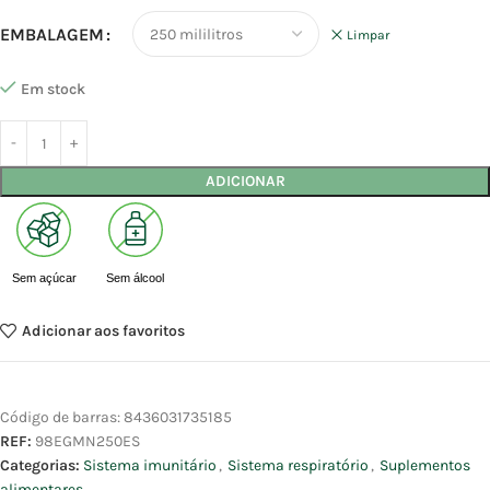
EMBALAGEM
Limpar
Em stock
ADICIONAR
Sem açúcar
Sem álcool
Adicionar aos favoritos
Código de barras:
8436031735185
REF:
98EGMN250ES
Categorias:
Sistema imunitário
,
Sistema respiratório
,
Suplementos
alimentares