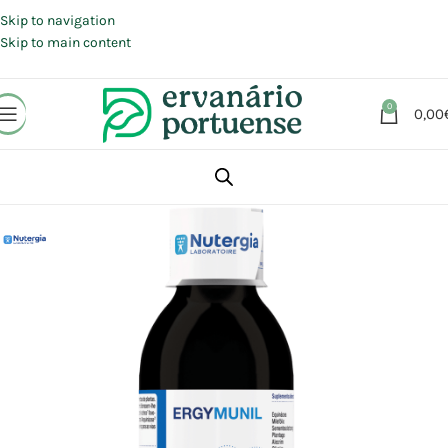
Portes grátis em compras a partir de 30 €, para envio expresso em
Portugal Continental.
Skip to navigation
Skip to main content
0
0,00
Início
Loja
Suplementos alimentares
Sistema imunitário