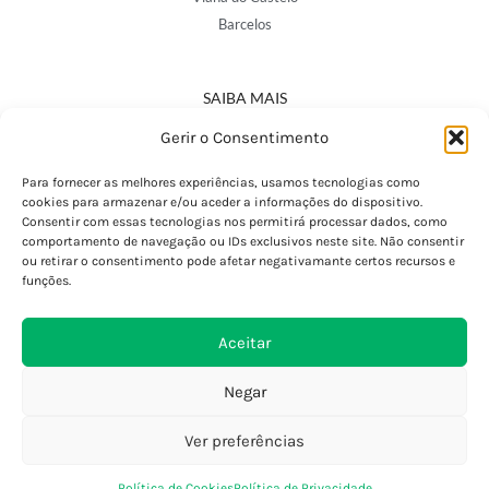
Barcelos
SAIBA MAIS
Política de Privacidade
Gerir o Consentimento
Declaração de Acessibilidade
Termos e Condições
Para fornecer as melhores experiências, usamos tecnologias como
cookies para armazenar e/ou aceder a informações do dispositivo.
Perguntas Frequentes
Consentir com essas tecnologias nos permitirá processar dados, como
Custos de Envio
comportamento de navegação ou IDs exclusivos neste site. Não consentir
ou retirar o consentimento pode afetar negativamante certos recursos e
Encomendas Internacionais
funções.
Seguir Encomenda
Devoluções e Trocas
Aceitar
Negar
Ver preferências
0
Política de Cookies
Política de Privacidade