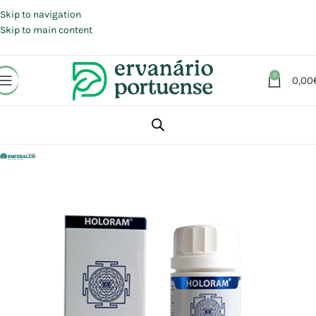
Portes grátis em compras a partir de 30 €, para envio expresso em
Portugal Continental.
Skip to navigation
Skip to main content
0
0,00
Início
Loja
Suplementos alimentares
Sistema imunitário