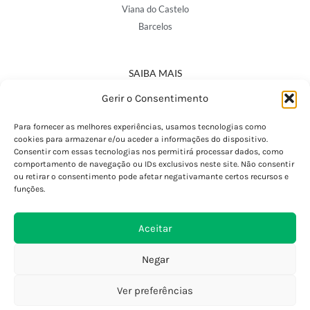
Viana do Castelo
Barcelos
SAIBA MAIS
Política de Privacidade
Gerir o Consentimento
Declaração de Acessibilidade
Termos e Condições
Para fornecer as melhores experiências, usamos tecnologias como
cookies para armazenar e/ou aceder a informações do dispositivo.
Perguntas Frequentes
Consentir com essas tecnologias nos permitirá processar dados, como
Custos de Envio
comportamento de navegação ou IDs exclusivos neste site. Não consentir
ou retirar o consentimento pode afetar negativamante certos recursos e
Encomendas Internacionais
funções.
Seguir Encomenda
Devoluções e Trocas
Aceitar
Negar
Ver preferências
0