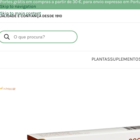
Portes grátis em compras a partir de 30 €, para envio expresso em Port
Skip to navigation
Skip to main content
UALIDADE E CONFIANÇA DESDE 1910
PLANTAS
SUPLEMENTO
Iníc