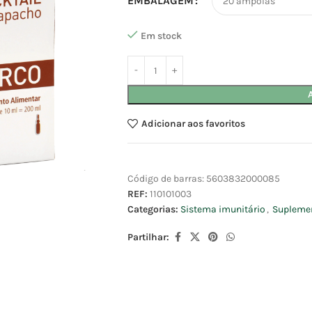
EMBALAGEM
Em stock
Adicionar aos favoritos
Código de barras:
5603832000085
REF:
110101003
Categorias:
Sistema imunitário
,
Suplemen
Partilhar: