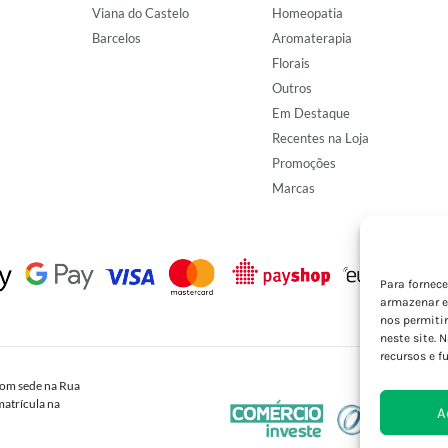
Viana do Castelo
Homeopatia
Barcelos
Aromaterapia
Florais
Outros
Em Destaque
Recentes na Loja
Promoções
Marcas
Para fornec
armazenar e
nos permiti
neste site. 
recursos e f
om sede na Rua
atrícula na
A