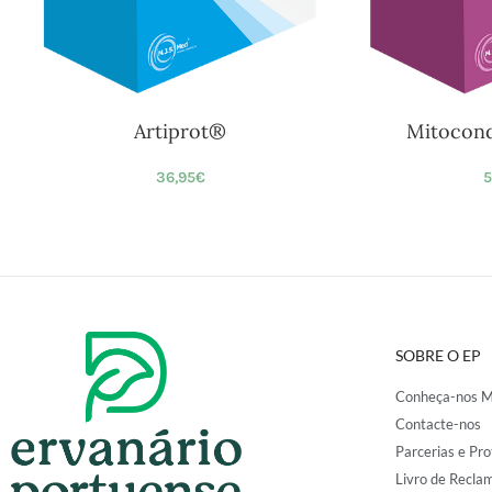
Artiprot®
Mitocond
36,95
€
5
SOBRE O EP
Conheça-nos M
Contacte-nos
Parcerias e Pro
Livro de Recla