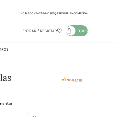
LOJAS
CONTACTE-NOS
FAQS
SEGUIR ENCOMENDA
ENTRAR / REGISTAR
0,00
€
TROS
olas
las
imentar