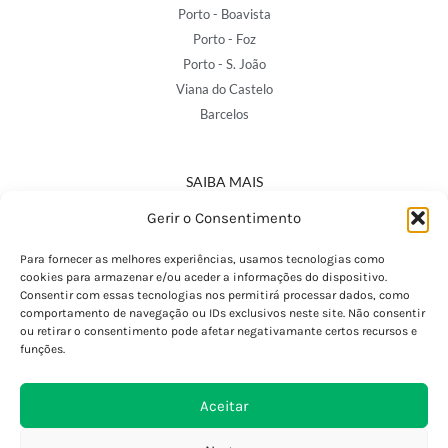
Porto - Boavista
Porto - Foz
Porto - S. João
Viana do Castelo
Barcelos
SAIBA MAIS
Política de Privacidade
Gerir o Consentimento
Declaração de Acessibilidade
Termos e Condições
Para fornecer as melhores experiências, usamos tecnologias como
cookies para armazenar e/ou aceder a informações do dispositivo.
Perguntas Frequentes
Consentir com essas tecnologias nos permitirá processar dados, como
Custos de Envio
comportamento de navegação ou IDs exclusivos neste site. Não consentir
ou retirar o consentimento pode afetar negativamante certos recursos e
Encomendas Internacionais
funções.
Seguir Encomenda
Devoluções e Trocas
Aceitar