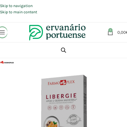
Portes grátis em compras a partir de 30 €, para envio expresso em
Portugal Continental.
Skip to navigation
Skip to main content
0
0,00
Início
Loja
Suplementos alimentares
Sistema imunitário