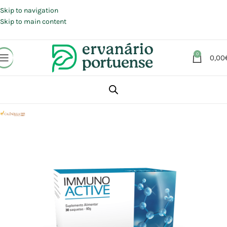
Portes grátis em compras a partir de 30 €, para envio expresso em
Portugal Continental.
Skip to navigation
Skip to main content
0
0,00
Início
Loja
Suplementos alimentares
Sistema imunitário