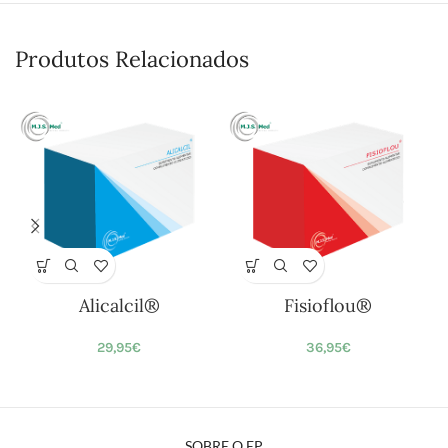
Produtos Relacionados
Alicalcil®
Fisioflou®
29,95
€
36,95
€
SOBRE O EP