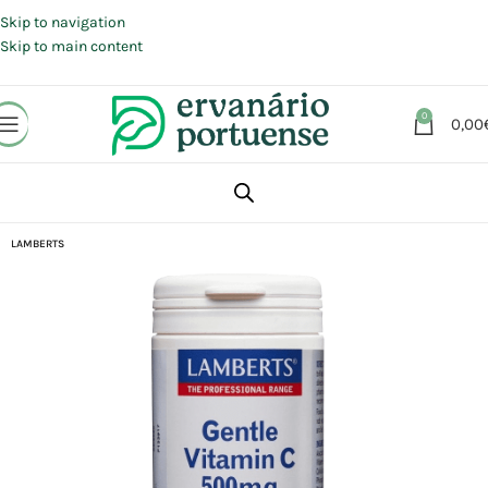
Portes grátis em compras a partir de 30 €, para envio expresso em
Portugal Continental.
Skip to navigation
Skip to main content
0
0,00
Início
Loja
Suplementos alimentares
Vitaminas
LAMBERTS