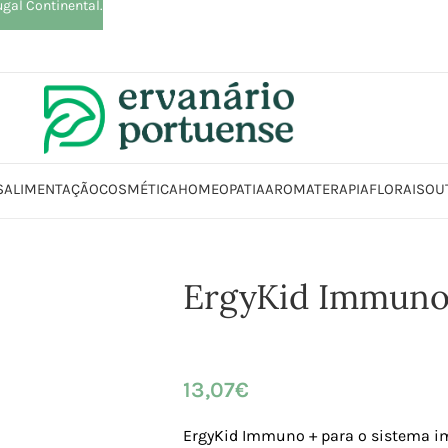
ugal Continental.
S
ALIMENTAÇÃO
COSMÉTICA
HOMEOPATIA
AROMATERAPIA
FLORAIS
OU
cio
Loja
Suplementos alimentares
Sistema imunitário
ErgyKid Immu
ErgyKid Immun
13,07
€
ErgyKid Immuno + para o sistema i