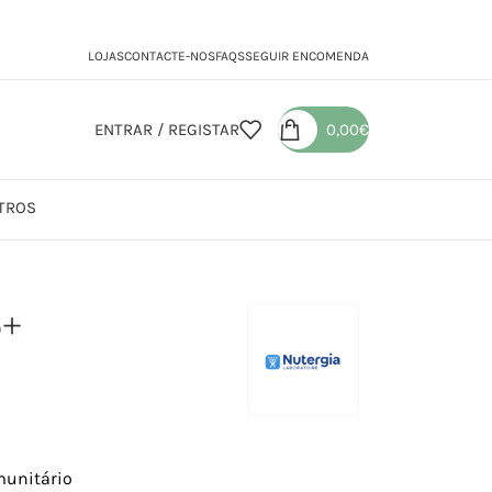
LOJAS
CONTACTE-NOS
FAQS
SEGUIR ENCOMENDA
ENTRAR / REGISTAR
0,00
€
TROS
no+
o+
munitário