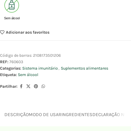
Sem álcool
Adicionar aos favoritos
Código de barras:
2108173501206
REF:
760603
Categorias:
Sistema imunitário
,
Suplementos alimentares
Etiqueta:
Sem álcool
Partilhar:
DESCRIÇÃO
MODO DE USAR
INGREDIENTES
DECLARAÇÃO NUTR