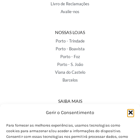
Livro de Reclamações
Avalie-nos
NOSSAS LOJAS
Porto - Trindade
Porto - Boavista
Porto - Foz
Porto - S. João
Viana do Castelo
Barcelos
SAIBA MAIS
Política de Privacidade
Gerir o Consentimento
Declaração de Acessibilidade
Termos e Condições
Para fornecer as melhores experiências, usamos tecnologias como
cookies para armazenar e/ou aceder a informações do dispositivo.
Perguntas Frequentes
Consentir com essas tecnologias nos permitirá processar dados, como