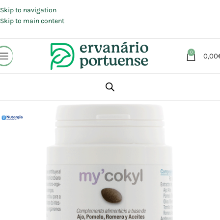
Portes grátis em compras a partir de 30 €, para envio expresso em
Portugal Continental.
Skip to navigation
Skip to main content
0
0,00
Início
Loja
Suplementos alimentares
Sistema Digestivo