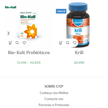
Bio-Kult Probióticos
Krill
13,44
€
–
45,63
€
26,48
€
SOBRE O EP
Conheça-nos Melhor
Contacte-nos
Parcerias e Protocolos