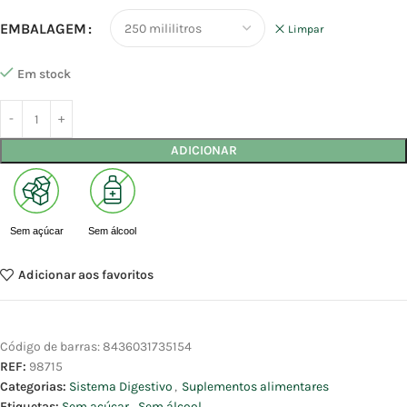
EMBALAGEM
Limpar
Em stock
ADICIONAR
Sem açúcar
Sem álcool
Adicionar aos favoritos
Código de barras:
8436031735154
REF:
98715
Categorias:
Sistema Digestivo
,
Suplementos alimentares
Etiquetas:
Sem açúcar
,
Sem álcool