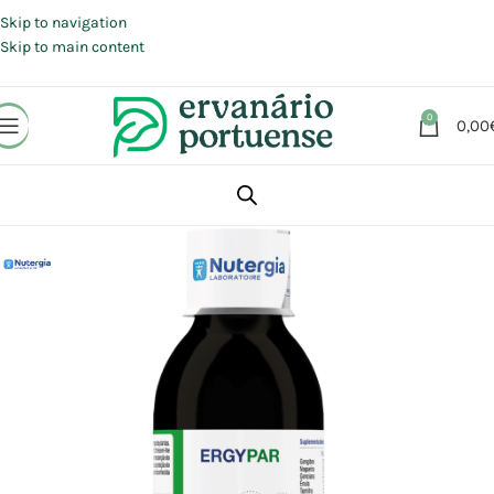
Portes grátis em compras a partir de 30 €, para envio expresso em
Portugal Continental.
Skip to navigation
Skip to main content
0
0,00
Início
Loja
Suplementos alimentares
Sistema Digestivo