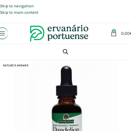
Portes grátis em compras a partir de 30 €, para envio expresso em
Portugal Continental.
Skip to navigation
Skip to main content
0
0,00
Início
Loja
Suplementos alimentares
Sistema Digestivo
NATURE'S ANSWER