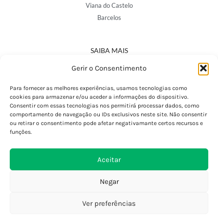
Viana do Castelo
Barcelos
SAIBA MAIS
Política de Privacidade
Gerir o Consentimento
Declaração de Acessibilidade
Termos e Condições
Para fornecer as melhores experiências, usamos tecnologias como
cookies para armazenar e/ou aceder a informações do dispositivo.
Perguntas Frequentes
Consentir com essas tecnologias nos permitirá processar dados, como
Custos de Envio
comportamento de navegação ou IDs exclusivos neste site. Não consentir
ou retirar o consentimento pode afetar negativamante certos recursos e
Encomendas Internacionais
funções.
Seguir Encomenda
Devoluções e Trocas
Aceitar
Negar
Ver preferências
0