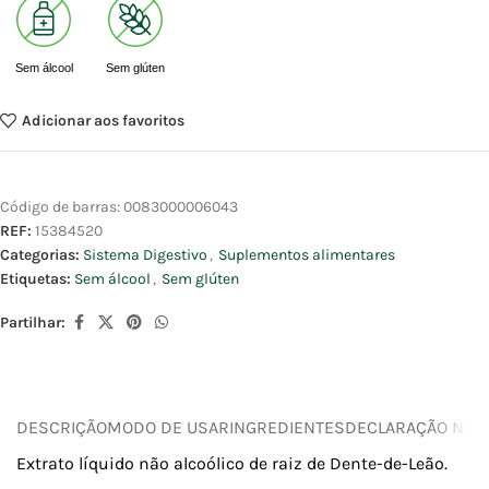
Sem álcool
Sem glúten
Adicionar aos favoritos
Código de barras:
0083000006043
REF:
15384520
Categorias:
Sistema Digestivo
,
Suplementos alimentares
Etiquetas:
Sem álcool
,
Sem glúten
Partilhar:
DESCRIÇÃO
MODO DE USAR
INGREDIENTES
DECLARAÇÃO NUTR
Extrato líquido não alcoólico de raiz de Dente-de-Leão.