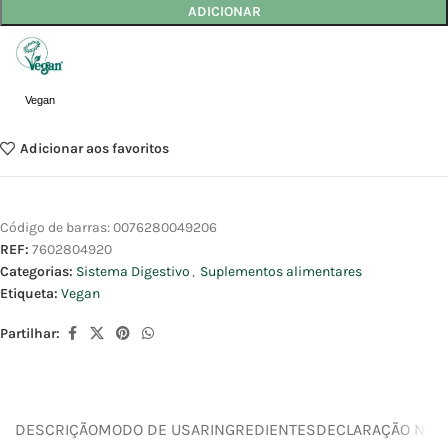
ADICIONAR
Vegan
Adicionar aos favoritos
Código de barras:
0076280049206
REF:
7602804920
Categorias:
Sistema Digestivo
,
Suplementos alimentares
Etiqueta:
Vegan
Partilhar:
DESCRIÇÃO
MODO DE USAR
INGREDIENTES
DECLARAÇÃO NUTR