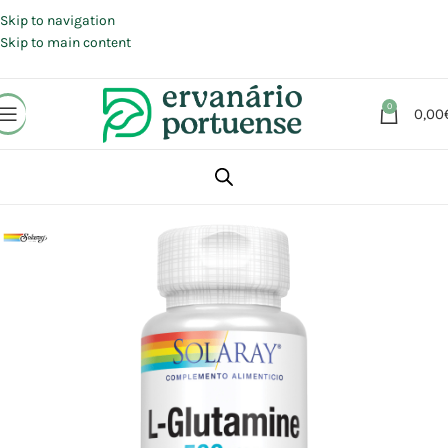
Portes grátis em compras a partir de 30 €, para envio expresso em
Portugal Continental.
Skip to navigation
Skip to main content
0
0,00
Início
Loja
Suplementos alimentares
Sistema Digestivo