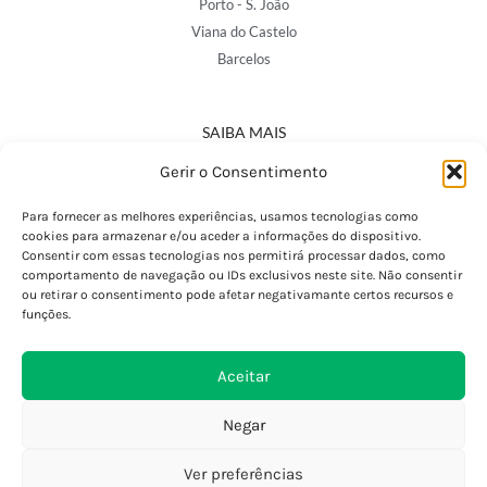
Porto - S. João
Viana do Castelo
Barcelos
SAIBA MAIS
Política de Privacidade
Gerir o Consentimento
Declaração de Acessibilidade
Termos e Condições
Para fornecer as melhores experiências, usamos tecnologias como
cookies para armazenar e/ou aceder a informações do dispositivo.
Perguntas Frequentes
Consentir com essas tecnologias nos permitirá processar dados, como
Custos de Envio
comportamento de navegação ou IDs exclusivos neste site. Não consentir
ou retirar o consentimento pode afetar negativamante certos recursos e
Encomendas Internacionais
funções.
Seguir Encomenda
Devoluções e Trocas
Aceitar
Negar
Ver preferências