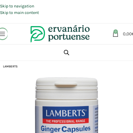
Portes grátis em compras a partir de 30 €, para envio expresso em
Portugal Continental.
Skip to navigation
Skip to main content
0
0,00
Início
Loja
Suplementos alimentares
Sistema Digestivo
LAMBERTS