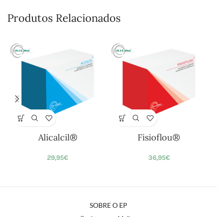
Produtos Relacionados
Alicalcil®
Fisioflou®
29,95
€
36,95
€
SOBRE O EP