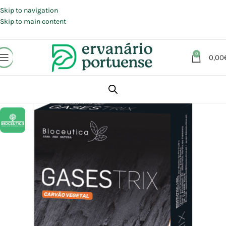
Portes grátis em compras a partir de 30 €, para envio expresso em
Portugal Continental.
Skip to navigation
Skip to main content
0
0,00
Início
Loja
Suplementos alimentares
Sistema Digestivo