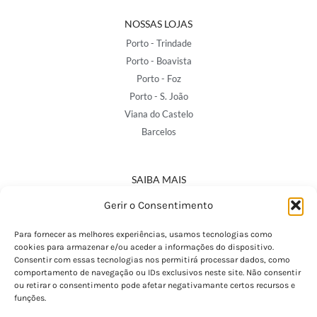
NOSSAS LOJAS
Porto - Trindade
Porto - Boavista
Porto - Foz
Porto - S. João
Viana do Castelo
Barcelos
SAIBA MAIS
Política de Privacidade
Gerir o Consentimento
Declaração de Acessibilidade
Termos e Condições
Para fornecer as melhores experiências, usamos tecnologias como
cookies para armazenar e/ou aceder a informações do dispositivo.
Perguntas Frequentes
Consentir com essas tecnologias nos permitirá processar dados, como
Custos de Envio
comportamento de navegação ou IDs exclusivos neste site. Não consentir
ou retirar o consentimento pode afetar negativamante certos recursos e
Encomendas Internacionais
funções.
Seguir Encomenda