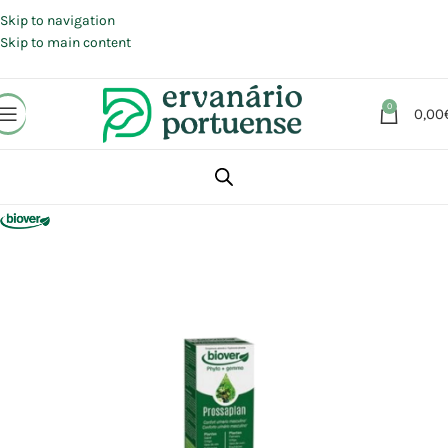
Portes grátis em compras a partir de 30 €, para envio expresso em
Portugal Continental.
Skip to navigation
Skip to main content
0
0,00
Início
Loja
Suplementos alimentares
Saúde masculina