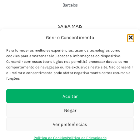
Barcelos
SAIBA MAIS
Política de Privacidade
Gerir o Consentimento
Declaração de Acessibilidade
Termos e Condições
Para fornecer as melhores experiências, usamos tecnologias como
cookies para armazenar e/ou aceder a informações do dispositivo.
Perguntas Frequentes
Consentir com essas tecnologias nos permitirá processar dados, como
Custos de Envio
comportamento de navegação ou IDs exclusivos neste site. Não consentir
ou retirar o consentimento pode afetar negativamante certos recursos e
Encomendas Internacionais
funções.
Seguir Encomenda
Devoluções e Trocas
Aceitar
Negar
Ver preferências
0
Política de Cookies
Política de Privacidade