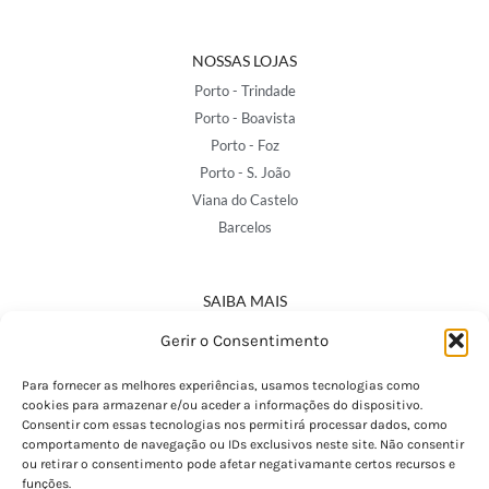
NOSSAS LOJAS
Porto - Trindade
Porto - Boavista
Porto - Foz
Porto - S. João
Viana do Castelo
Barcelos
SAIBA MAIS
Política de Privacidade
Gerir o Consentimento
Declaração de Acessibilidade
Termos e Condições
Para fornecer as melhores experiências, usamos tecnologias como
cookies para armazenar e/ou aceder a informações do dispositivo.
Perguntas Frequentes
Consentir com essas tecnologias nos permitirá processar dados, como
Custos de Envio
comportamento de navegação ou IDs exclusivos neste site. Não consentir
ou retirar o consentimento pode afetar negativamante certos recursos e
Encomendas Internacionais
funções.