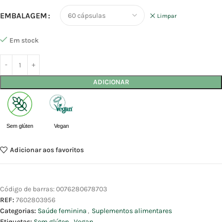
EMBALAGEM
Limpar
Em stock
ADICIONAR
Sem glúten
Vegan
Adicionar aos favoritos
Código de barras:
0076280678703
REF:
7602803956
Categorias:
Saúde feminina
,
Suplementos alimentares
Etiquetas:
Sem glúten
,
Vegan