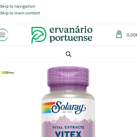
Portes grátis em compras a partir de 30 €, para envio expresso em
Portugal Continental.
Skip to navigation
Skip to main content
0
0,00
Início
Loja
Suplementos alimentares
Saúde feminina