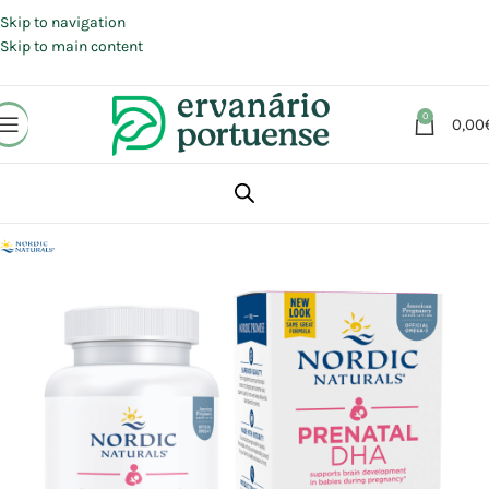
Portes grátis em compras a partir de 30 €, para envio expresso em
Portugal Continental.
Skip to navigation
Skip to main content
0
0,00
Início
Loja
Suplementos alimentares
Sistema imunitário