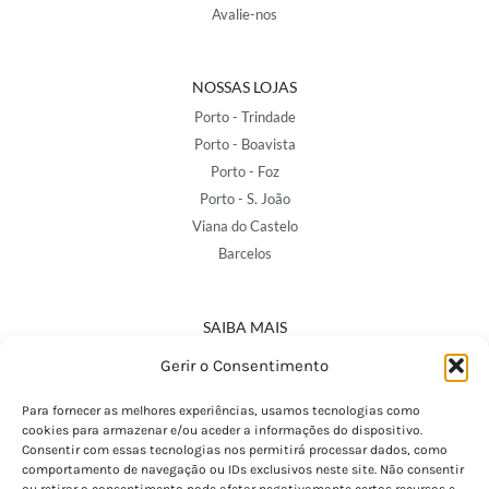
Avalie-nos
NOSSAS LOJAS
Porto - Trindade
Porto - Boavista
Porto - Foz
Porto - S. João
Viana do Castelo
Barcelos
SAIBA MAIS
Política de Privacidade
Gerir o Consentimento
Declaração de Acessibilidade
Termos e Condições
Para fornecer as melhores experiências, usamos tecnologias como
cookies para armazenar e/ou aceder a informações do dispositivo.
Perguntas Frequentes
Consentir com essas tecnologias nos permitirá processar dados, como
Custos de Envio
comportamento de navegação ou IDs exclusivos neste site. Não consentir