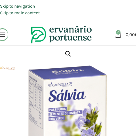
Portes grátis em compras a partir de 30 €, para envio expresso em
Portugal Continental.
Skip to navigation
Skip to main content
0
0,00
Início
Loja
Suplementos alimentares
Saúde feminina
Menopausa