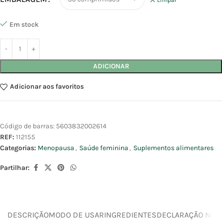
Em stock
ADICIONAR
Adicionar aos favoritos
Código de barras:
5603832002614
REF:
112155
Categorias:
Menopausa
,
Saúde feminina
,
Suplementos alimentares
Partilhar:
DESCRIÇÃO
MODO DE USAR
INGREDIENTES
DECLARAÇÃO NUTR