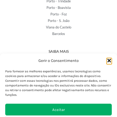
Porto - Trindade
Porto - Boavista
Porto - Foz
Porto - S. João
Viana do Castelo
Barcelos
SAIBA MAIS
Política de Privacidade
Gerir o Consentimento
Declaração de Acessibilidade
Termos e Condições
Para fornecer as melhores experiências, usamos tecnologias como
cookies para armazenar e/ou aceder a informações do dispositivo.
Perguntas Frequentes
Consentir com essas tecnologias nos permitirá processar dados, como
Custos de Envio
comportamento de navegação ou IDs exclusivos neste site. Não consentir
ou retirar o consentimento pode afetar negativamante certos recursos e
Encomendas Internacionais
funções.
Seguir Encomenda
Devoluções e Trocas
Aceitar