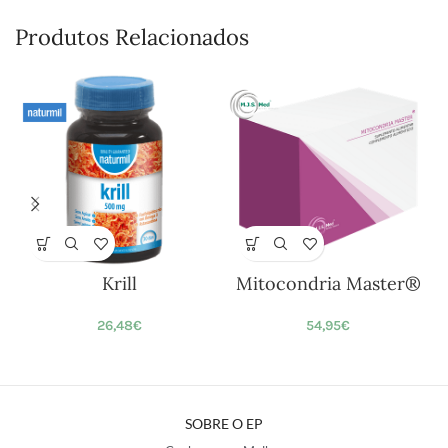
Produtos Relacionados
Krill
Mitocondria Master®
26,48
€
54,95
€
SOBRE O EP