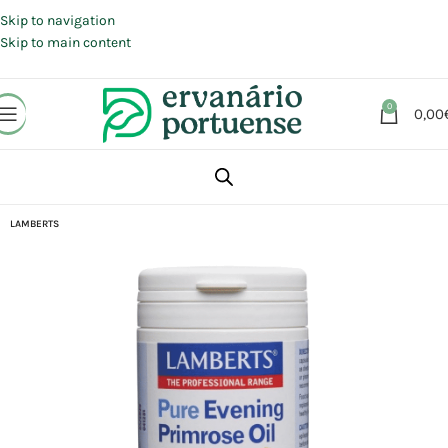
Portes grátis em compras a partir de 30 €, para envio expresso em
Portugal Continental.
Skip to navigation
Skip to main content
0
0,00
Início
Loja
Suplementos alimentares
Saúde feminina
Menopausa
LAMBERTS