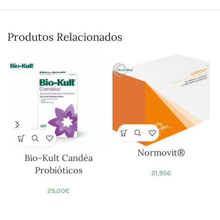
Produtos Relacionados
Normovit®
Bio-Kult Candéa
Probióticos
21,95
€
29,00
€