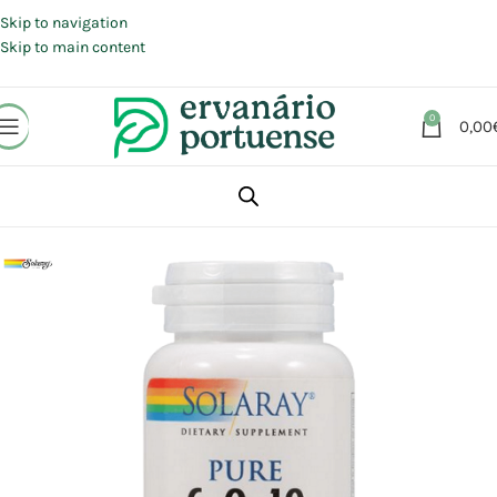
Portes grátis em compras a partir de 30 €, para envio expresso em
Portugal Continental.
Skip to navigation
Skip to main content
0
0,00
Início
Loja
Suplementos alimentares