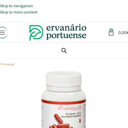
Portes grátis em compras a partir de 30 €, para envio expresso em
Portugal Continental.
Skip to navigation
Skip to main content
0
0,00
Início
Loja
Suplementos alimentares