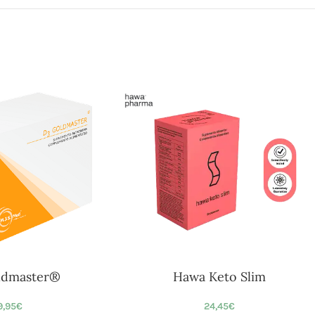
ldmaster®
Hawa Keto Slim
9,95
€
24,45
€