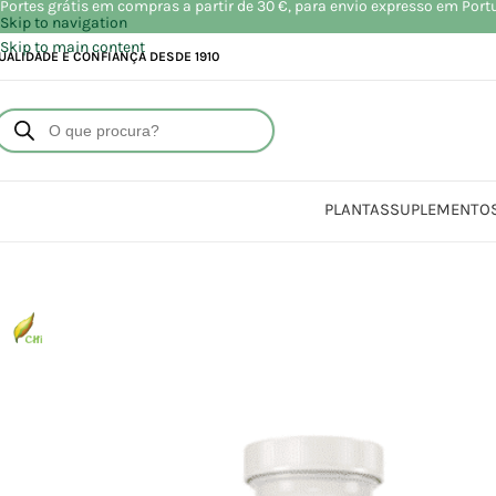
Portes grátis em compras a partir de 30 €, para envio expresso em Port
Skip to navigation
Skip to main content
UALIDADE E CONFIANÇA DESDE 1910
PLANTAS
SUPLEMENTO