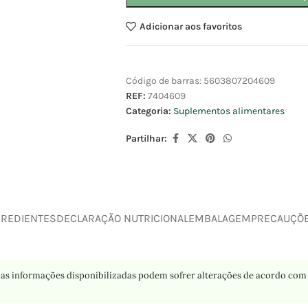
Adicionar aos favoritos
Código de barras:
5603807204609
REF:
7404609
Categoria:
Suplementos alimentares
Partilhar:
GREDIENTES
DECLARAÇÃO NUTRICIONAL
EMBALAGEM
PRECAUÇÕ
as informações disponibilizadas podem sofrer alterações de acordo com 