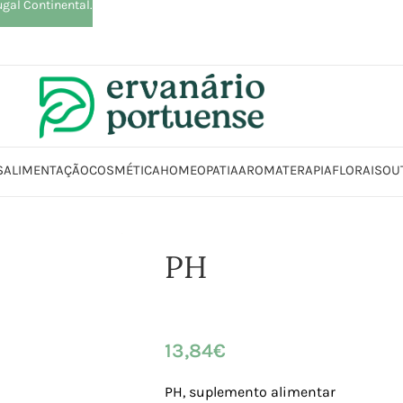
ugal Continental.
S
ALIMENTAÇÃO
COSMÉTICA
HOMEOPATIA
AROMATERAPIA
FLORAIS
OU
Início
Loja
Suplementos alimentares
PH
PH
13,84
€
PH, suplemento alimentar