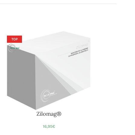
TOP
Zilomag®
16,95
€