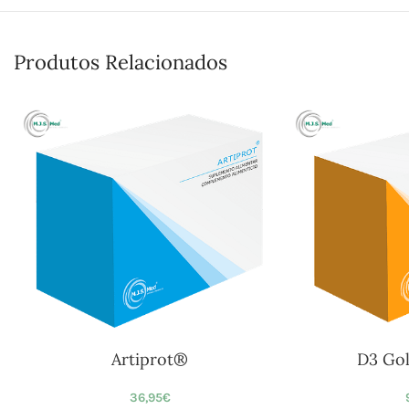
Produtos Relacionados
Artiprot®
D3 Go
36,95
€