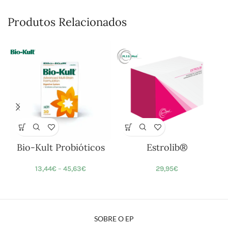
Produtos Relacionados
Bio-Kult Probióticos
Estrolib®
13,44
€
–
45,63
€
29,95
€
SOBRE O EP