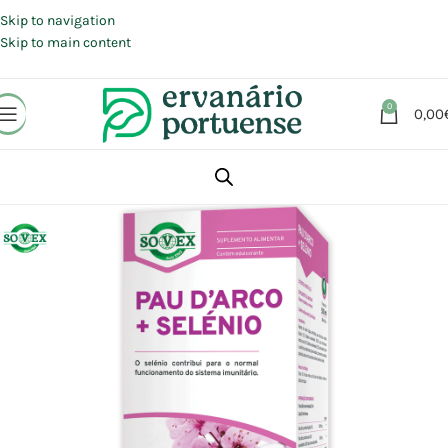
Portes grátis em compras a partir de 30 €, para envio expresso em
Portugal Continental.
Skip to navigation
Skip to main content
0
0,00
Início
Loja
Suplementos alimentares
Sistema imunitário