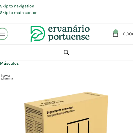
Portes grátis em compras a partir de 30 €, para envio expresso em
Portugal Continental.
Skip to navigation
Skip to main content
0
0,00
Início
Loja
Suplementos alimentares
Articulações, Músculos e Ossos
Músculos