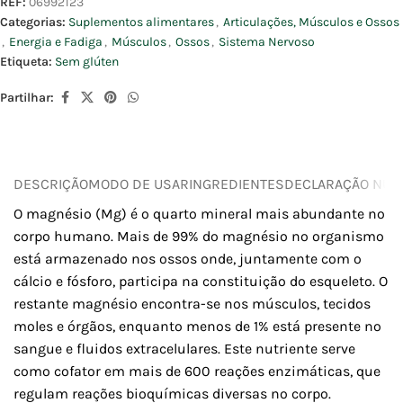
REF:
06992123
Categorias:
Suplementos alimentares
,
Articulações, Músculos e Ossos
,
Energia e Fadiga
,
Músculos
,
Ossos
,
Sistema Nervoso
Etiqueta:
Sem glúten
Partilhar:
DESCRIÇÃO
MODO DE USAR
INGREDIENTES
DECLARAÇÃO NUTR
O magnésio (Mg) é o quarto mineral mais abundante no
corpo humano. Mais de 99% do magnésio no organismo
está armazenado nos ossos onde, juntamente com o
cálcio e fósforo, participa na constituição do esqueleto. O
restante magnésio encontra-se nos músculos, tecidos
moles e órgãos, enquanto menos de 1% está presente no
sangue e fluidos extracelulares. Este nutriente serve
como cofator em mais de 600 reações enzimáticas, que
regulam reações bioquímicas diversas no corpo.