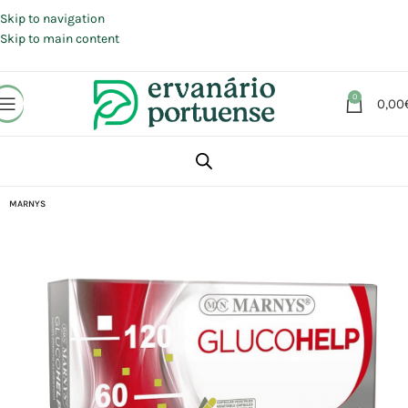
Portes grátis em compras a partir de 30 €, para envio expresso em
Portugal Continental.
Skip to navigation
Skip to main content
0
0,00
Início
Loja
Suplementos alimentares
MARNYS